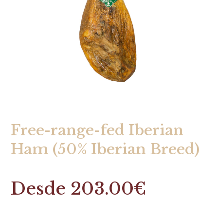
Free-range-fed Iberian
Ham (50% Iberian Breed)
Desde
203.00
€