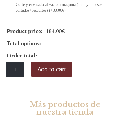
Corte y envasado al vacío a máquina (incluye huesos
cortados+pizquitos)
(
+
30.00
€
)
Product price:
184.00
€
Total options:
Order total:
Free-
Add to cart
range-
fed
Iberian
Ham
(50%
Más productos de
Iberian
nuestra tienda
Breed)
Rel
ate
quantity
d products