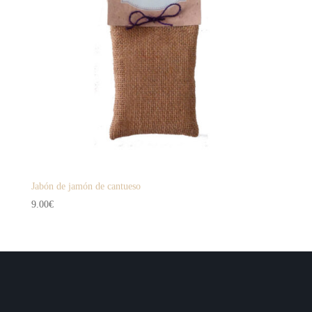
Jabón de jamón de cantueso
9.00
€