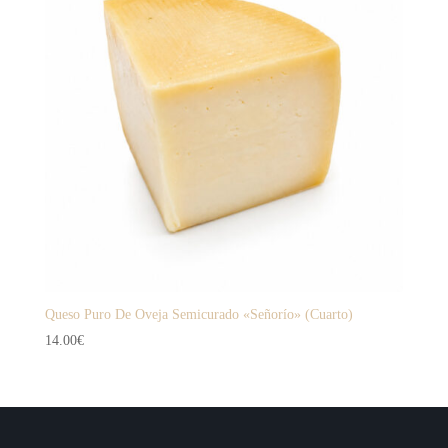
Queso Puro De Oveja Semicurado «Señorío» (Cuarto)
14.00
€