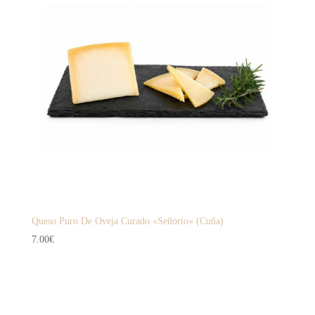
Queso Puro De Oveja Curado «Señorío» (Cuña)
7.00
€